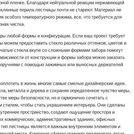
рной пленке. Благодаря нейтральной реакции нержавеющей
еклянные перила лестницы почти не стареют. Материал не
я особого температурного режима, все, что требуется для
рная чистка.
оры любой формы и конфигурации. Если ваш проект требует
ы можем предоставить стекло различных оттенков, цветов и
рчатые стекла вкупе со сложными формами забора помогут
зависимости от конструкции и формы забора можно заказать
поручнями с помощью зажимных или выносных держателей
оплотить в жизнь многие самые смелые дизайнерские идеи.
ла, металла и дерева и сохраняя определенное чувство меры,
тве меры безопасности, но и гармонично сочетать с
 стилем, чтобы стать украшением интерьера. Они сделаны
нутреннее пространство, создают ощущение простора и
ых коммерческих, административных зданиях, офисных
 тип лестницы является важным внутренним элементом и
имающей места. Компания «Арма» поможет реализовать ваши