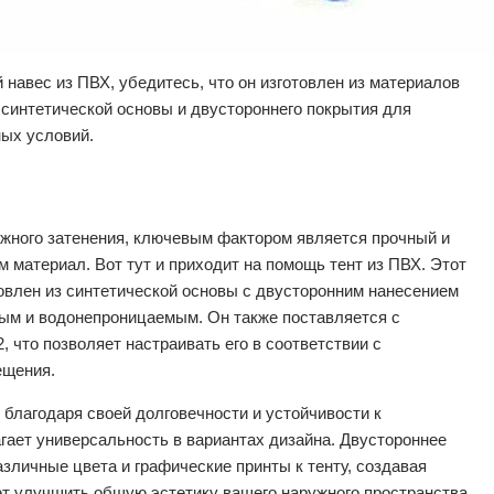
навес из ПВХ, убедитесь, что он изготовлен из материалов
 синтетической основы и двустороннего покрытия для
ых условий.
ужного затенения, ключевым фактором является прочный и
материал. Вот тут и приходит на помощь тент из ПВХ. Этот
овлен из синтетической основы с двусторонним нанесением
ным и водонепроницаемым. Он также поставляется с
2, что позволяет настраивать его в соответствии с
ещения.
 благодаря своей долговечности и устойчивости к
гает универсальность в вариантах дизайна. Двустороннее
зличные цвета и графические принты к тенту, создавая
т улучшить общую эстетику вашего наружного пространства.