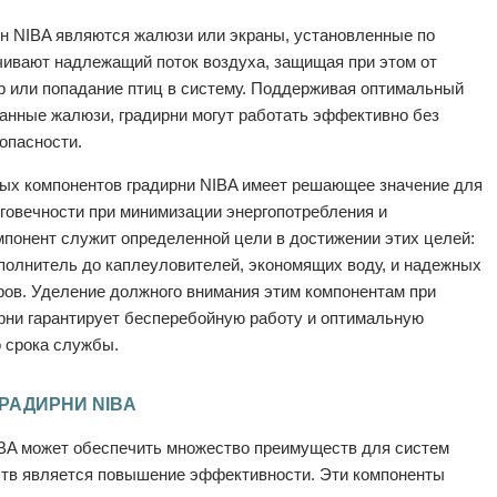
н NIBA являются жалюзи или экраны, установленные по
чивают надлежащий поток воздуха, защищая при этом от
ор или попадание птиц в систему. Поддерживая оптимальный
ванные жалюзи, градирни могут работать эффективно без
опасности.
ых компонентов градирни NIBA имеет решающее значение для
говечности при минимизации энергопотребления и
понент служит определенной цели в достижении этих целей:
полнитель до каплеуловителей, экономящих воду, и надежных
ов. Уделение должного внимания этим компонентам при
рни гарантирует бесперебойную работу и оптимальную
о срока службы.
РАДИРНИ NIBA
IBA может обеспечить множество преимуществ для систем
ств является повышение эффективности. Эти компоненты