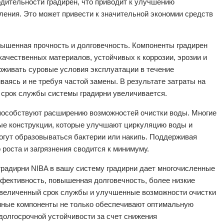
дительности градирен, что приводит к улучшению
ления. Это может привести к значительной экономии средств
ышенная прочность и долговечность. Компоненты градирен
ачественных материалов, устойчивых к коррозии, эрозии и
держивать суровые условия эксплуатации в течение
ваясь и не требуя частой замены. В результате затраты на
 срок службы системы градирни увеличивается.
способствуют расширению возможностей очистки воды. Многие
ые конструкции, которые улучшают циркуляцию воды и
огут образовываться бактерии или накипь. Поддерживая
 роста и загрязнения сводится к минимуму.
градирни NIBA в вашу систему градирни дает многочисленные
фективность, повышенная долговечность, более низкие
увеличенный срок службы и улучшенные возможности очистки
нные компоненты не только обеспечивают оптимальную
долгосрочной устойчивости за счет снижения