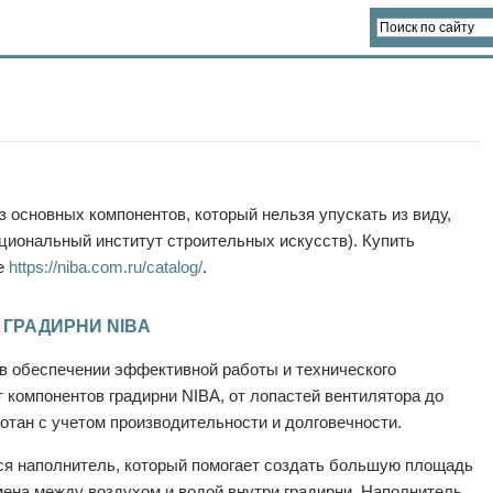
з основных компонентов, который нельзя упускать из виду,
циональный институт строительных искусств). Купить
те
https://niba.com.ru/catalog/
.
ГРАДИРНИ NIBA
в обеспечении эффективной работы и технического
 компонентов градирни NIBA, от лопастей вентилятора до
отан с учетом производительности и долговечности.
ся наполнитель, который помогает создать большую площадь
ена между воздухом и водой внутри градирни. Наполнитель